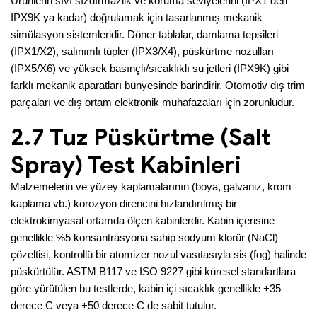
Ürünlerin sıvı sızdırmazlik ve koruma seviyelerini (IPX1 den
IPX9K ya kadar) doğrulamak için tasarlanmış mekanik
simülasyon sistemleridir. Döner tablalar, damlama tepsileri
(IPX1/X2), salınımlı tüpler (IPX3/X4), püskürtme nozulları
(IPX5/X6) ve yüksek basınçlı/sıcaklıklı su jetleri (IPX9K) gibi
farklı mekanik aparatları bünyesinde barindirir. Otomotiv dış trim
parçaları ve dış ortam elektronik muhafazaları için zorunludur.
2.7 Tuz Püskürtme (Salt
Spray) Test Kabinleri
Malzemelerin ve yüzey kaplamalarının (boya, galvaniz, krom
kaplama vb.) korozyon direncini hızlandırılmış bir
elektrokimyasal ortamda ölçen kabinlerdir. Kabin içerisine
genellikle %5 konsantrasyona sahip sodyum klorür (NaCl)
çözeltisi, kontrollü bir atomizer nozul vasıtasıyla sis (fog) halinde
püskürtülür. ASTM B117 ve ISO 9227 gibi küresel standartlara
göre yürütülen bu testlerde, kabin içi sıcaklık genellikle +35
derece C veya +50 derece C de sabit tutulur.