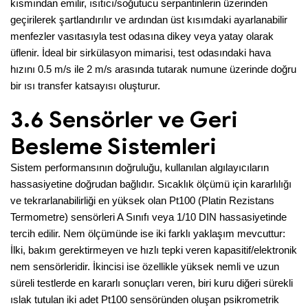
kısmından emilir, ısıtıcı/soğutucu serpantinlerin üzerinden
geçirilerek şartlandırılır ve ardından üst kısımdaki ayarlanabilir
menfezler vasıtasıyla test odasına dikey veya yatay olarak
üflenir. İdeal bir sirkülasyon mimarisi, test odasındaki hava
hızını 0.5 m/s ile 2 m/s arasında tutarak numune üzerinde doğru
bir ısı transfer katsayısı oluşturur.
3.6 Sensörler ve Geri
Besleme Sistemleri
Sistem performansının doğruluğu, kullanılan algılayıcıların
hassasiyetine doğrudan bağlıdır. Sıcaklık ölçümü için kararlılığı
ve tekrarlanabilirliği en yüksek olan Pt100 (Platin Rezistans
Termometre) sensörleri A Sınıfı veya 1/10 DIN hassasiyetinde
tercih edilir. Nem ölçümünde ise iki farklı yaklaşım mevcuttur:
İlki, bakım gerektirmeyen ve hızlı tepki veren kapasitif/elektronik
nem sensörleridir. İkincisi ise özellikle yüksek nemli ve uzun
süreli testlerde en kararlı sonuçları veren, biri kuru diğeri sürekli
ıslak tutulan iki adet Pt100 sensöründen oluşan psikrometrik