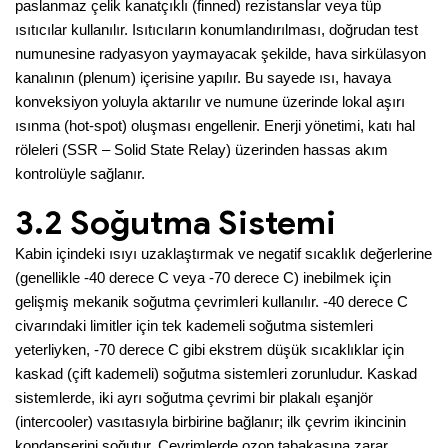
paslanmaz çelik kanatçıklı (finned) rezistanslar veya tüp
ısıtıcılar kullanılır. Isıtıcıların konumlandırılması, doğrudan test
numunesine radyasyon yaymayacak şekilde, hava sirkülasyon
kanalının (plenum) içerisine yapılır. Bu sayede ısı, havaya
konveksiyon yoluyla aktarılır ve numune üzerinde lokal aşırı
ısınma (hot-spot) oluşması engellenir. Enerji yönetimi, katı hal
röleleri (SSR – Solid State Relay) üzerinden hassas akım
kontrolüyle sağlanır.
3.2 Soğutma Sistemi
Kabin içindeki ısıyı uzaklaştırmak ve negatif sıcaklık değerlerine
(genellikle -40 derece C veya -70 derece C) inebilmek için
gelişmiş mekanik soğutma çevrimleri kullanılır. -40 derece C
civarındaki limitler için tek kademeli soğutma sistemleri
yeterliyken, -70 derece C gibi ekstrem düşük sıcaklıklar için
kaskad (çift kademeli) soğutma sistemleri zorunludur. Kaskad
sistemlerde, iki ayrı soğutma çevrimi bir plakalı eşanjör
(intercooler) vasıtasıyla birbirine bağlanır; ilk çevrim ikincinin
kondanserini soğutur. Çevrimlerde ozon tabakasına zarar