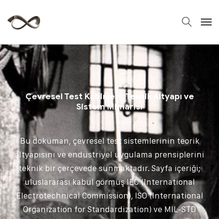
Çevresel Test Kabinleri: Teknik Altyapı ve
Sistem Mimarisi
Bu doküman, çevresel test sistemlerinin teorik
altyapısını ve endüstriyel uygulama prensiplerini
teknik bir çerçevede sunmaktadır. Sayfa içeriği;
uluslararası kabul görmüş IEC (International
Electrotechnical Commission), ISO (International
Organization for Standardization) ve MIL-STD