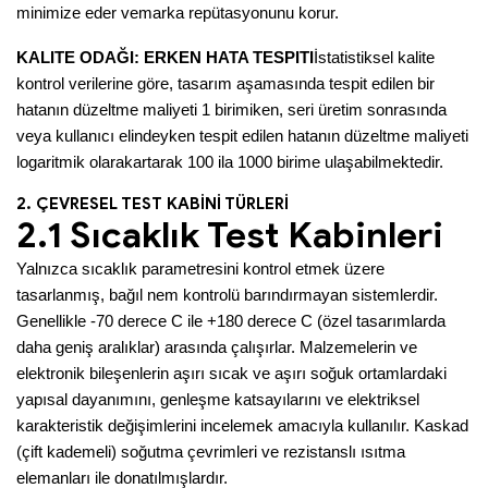
minimize eder ve
marka repütasyonunu korur.
KALITE ODAĞI: ERKEN HATA TESPITI
İstatistiksel kalite
kontrol verilerine göre, tasarım aşamasında tespit edilen bir
hatanın düzeltme maliyeti 1 birim
iken, seri üretim sonrasında
veya kullanıcı elindeyken tespit edilen hatanın düzeltme maliyeti
logaritmik olarak
artarak 100 ila 1000 birime ulaşabilmektedir.
2. ÇEVRESEL TEST KABİNİ TÜRLERİ
2.1 Sıcaklık Test Kabinleri
Yalnızca sıcaklık parametresini kontrol etmek üzere
tasarlanmış, bağıl nem kontrolü barındırmayan sistemlerdir.
Genellikle -70 derece C ile +180 derece C (özel tasarımlarda
daha geniş aralıklar) arasında çalışırlar. Malzemelerin ve
elektronik bileşenlerin aşırı sıcak ve aşırı soğuk ortamlardaki
yapısal dayanımını, genleşme katsayılarını ve elektriksel
karakteristik değişimlerini incelemek amacıyla kullanılır. Kaskad
(çift kademeli) soğutma çevrimleri ve rezistanslı ısıtma
elemanları ile donatılmışlardır.