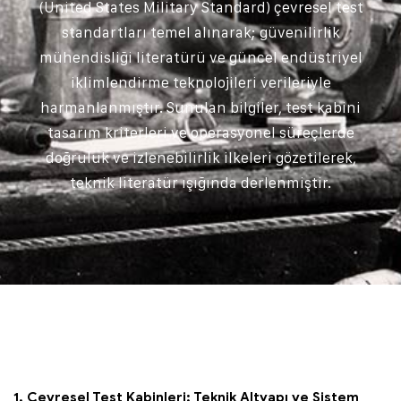
(United States Military Standard) çevresel test
standartları temel alınarak; güvenilirlik
mühendisliği literatürü ve güncel endüstriyel
iklimlendirme teknolojileri verileriyle
harmanlanmıştır. Sunulan bilgiler, test kabini
tasarım kriterleri ve operasyonel süreçlerde
doğruluk ve izlenebilirlik ilkeleri gözetilerek,
teknik literatür ışığında derlenmiştir.
1. Çevresel Test Kabinleri: Teknik Altyapı ve Sistem