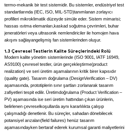
termo-mekanik bir test sistemidir. Bu sistemler, endüstriyel test
standartlarında (IEC, ISO, MIL-STD)
tanımlanan zorlayıcı
profilleri mikroklimatik düzeyde simüle eder. Sistem mimarisi;
hassas ısıtma elemanları,
kaskad soğutma çevrimleri, buhar
jeneratörleri veya ultrasonik nemlendiriciler ile homojen hava
akışını sağlayan
gelişmiş fan sistemlerinden oluşur.
1.3 Çevresel Testlerin Kalite Süreçlerindeki Rolü
Modern kalite yönetim sistemlerinde (ISO 9001, IATF 16949,
AS9100) çevresel testler, ürün gerçekleştirme
(product
realization) ve seri üretim aşamalarının kritik birer kapısıdır
(quality gate). Tasarım doğrulama (Design
Verification – DV)
aşamasında, prototiplerin sınır şartları zorlanarak tasarım
zafiyetleri tespit edilir. Üretim
doğrulama (Product Verification –
PV) aşamasında ise seri üretim hattından çıkan ürünlerin,
belirlenen çevresel
koşullarda aynı kararlılıkta çalışıp
çalışmadığı denetlenir. Bu süreçler, sahadan dönebilecek
potansiyel arızaları
(field failures) henüz tasarım
aşamasındayken bertaraf ederek kurumsal garanti maliyetlerini