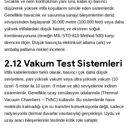
Sıcaklık ve nem kontrolünün yanı sıra, kabin içi basıncı
düşürerek yüksek irtifa koşullarını simüle eden sistemlerdir.
Genellikle havacılık ve savunma sanayi bileşenlerinin deniz
seviyesinden başlayarak 30.000 metre (100.000 feet) veya daha
yüksek irtifalardaki düşük basınç ve ekstrem soğuk
kombinasyonuna (örneğin MIL-STD-810 Method 500) karşı
direncini ölçer. Düşük basınçta elektriksel atlama (ark) ve
ambalaj patlama riskleri incelenir.
2.12 Vakum Test Sistemleri
İrtifa kabinlerinden farklı olarak, basıncı çok daha düşük
seviyelere, yani yüksek vakum veya ultra yüksek vakum (10
üzeri -5 mbar ila 10 üzeri -9 mbar ve altı) seviyelerine indiren
sistemlerdir. Genellikle uzay simülasyon odalarında (Thermal
Vacuum Chambers – TVAC) kullanılır. Bu sistemlerde hava
molekülü kalmadığı için ısı transferi konveksiyonla değil, sadece
radyasyonla (termal duvarlar vasıtasıyla) gerçekleşir. Uydu ve
uzay aracı bileşenlerinin testinde kritik role sahiptir.