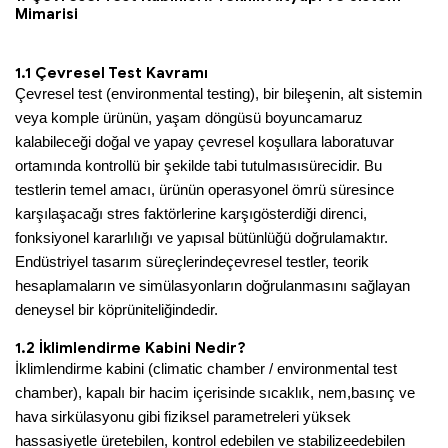
Mimarisi
1.1 Çevresel Test Kavramı
Çevresel test (environmental testing), bir bileşenin, alt sistemin
veya komple ürünün, yaşam döngüsü boyunca
maruz
kalabileceği doğal ve yapay çevresel koşullara laboratuvar
ortamında kontrollü bir şekilde tabi tutulması
sürecidir. Bu
testlerin temel amacı, ürünün operasyonel ömrü süresince
karşılaşacağı stres faktörlerine karşı
gösterdiği direnci,
fonksiyonel kararlılığı ve yapısal bütünlüğü doğrulamaktır.
Endüstriyel tasarım süreçlerinde
çevresel testler, teorik
hesaplamaların ve simülasyonların doğrulanmasını sağlayan
deneysel bir köprü
niteliğindedir.
1.2 İklimlendirme Kabini Nedir?
İklimlendirme kabini (climatic chamber / environmental test
chamber), kapalı bir hacim içerisinde sıcaklık, nem,
basınç ve
hava sirkülasyonu gibi fiziksel parametreleri yüksek
hassasiyetle üretebilen, kontrol edebilen ve stabilize
edebilen