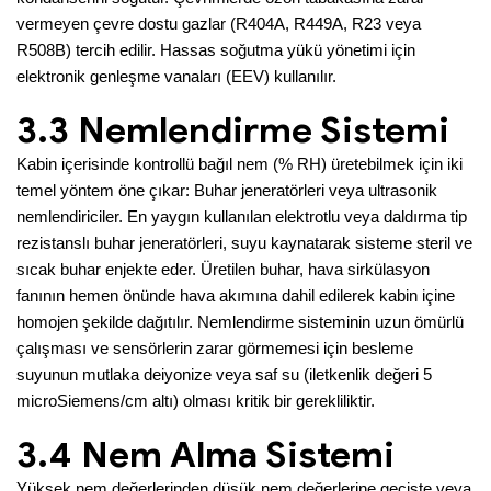
vermeyen çevre dostu gazlar (R404A, R449A, R23 veya
R508B) tercih edilir. Hassas soğutma yükü yönetimi için
elektronik genleşme vanaları (EEV) kullanılır.
3.3 Nemlendirme Sistemi
Kabin içerisinde kontrollü bağıl nem (% RH) üretebilmek için iki
temel yöntem öne çıkar: Buhar jeneratörleri veya ultrasonik
nemlendiriciler. En yaygın kullanılan elektrotlu veya daldırma tip
rezistanslı buhar jeneratörleri, suyu kaynatarak sisteme steril ve
sıcak buhar enjekte eder. Üretilen buhar, hava sirkülasyon
fanının hemen önünde hava akımına dahil edilerek kabin içine
homojen şekilde dağıtılır. Nemlendirme sisteminin uzun ömürlü
çalışması ve sensörlerin zarar görmemesi için besleme
suyunun mutlaka deiyonize veya saf su (iletkenlik değeri 5
microSiemens/cm altı) olması kritik bir gerekliliktir.
3.4 Nem Alma Sistemi
Yüksek nem değerlerinden düşük nem değerlerine geçişte veya