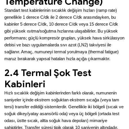
Temperature Change)
Standart test kabinlerinin sıcaklık değişim hızları (ramp rate)
genellikle 1 derece C/dk ile 2 derece C/dk arasındayken, bu
kabinler 5 derece C/dk, 10 derece C/dk veya 15 derece C/dk
gibi yüksek ısıtma/soğutma hızlarına ulaşabilirler. Bu yüksek
performans; güçlü kompresör grupları, yüksek hava sirkülasyon
debisi ve bazı uygulamalarda sıvı azot (LN2) takviyesi ile
sağlanır. Amaç, numuneyi termal yorulmaya (thermal fatigue)
maruz bırakarak yapısal hataları hızla açığa çıkarmaktır.
2.4 Termal Şok Test
Kabinleri
Hızlı sıcaklık değişim kabinlerinden farklı olarak, numunenin
saniyeler içinde ekstrem soğuktan ekstrem sıcağa (veya tam
tersi) transfer edildiği sistemlerdir. Genellikle iki bölgeli (sıcak ve
soğuk dikey/yatay asansörlü oda) veya üç bölgeli (ortada test
odası, üstte sıcak, altta soğuk hava depoları) mimariye
sahiptirler. Transfer süresi tipik olarak 10 saniyenin altındadır.