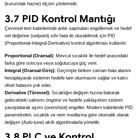
(kuru/ıslak hazne) ölçüm yöntemidir.
3.7 PID Kontrol Mantığı
Çevresel test kabinlerinde anlık sapmaları engellemek ve hedef
set değerine (setpoint) sıfır hata ile oturabilmek için PID
(Proportional-Integral-Derivative) kontrol algoritması kullanılır.
Proportional (Oransal):
Mevcut sıcaklık ile hedef arasındaki
farka göre ısıtıcıya veya soğutucuya güç verir.
Integral (Oransal-Giriş):
Geçmişte biriken zaman-hata alanını
hesaplayarak sistemin hedefe tam oturmasını sağlar ve kalıcı
ofset hatasını yok eder.
Derivative (Türevsel):
Sıcaklığın değişim hızına bakarak
gelecekteki salınımı öngörür ve hedefe yaklaşırken sistemi
yavaşlatarak aşımı (overshoot) engeller. Modern kabinlerde PID
parametreleri, sıcaklık ve nem modlarına göre otomatik olarak
değişen (Auto-tune) akıllı algoritmalarla yönetilir.
3.8 PLC ve Kontrol