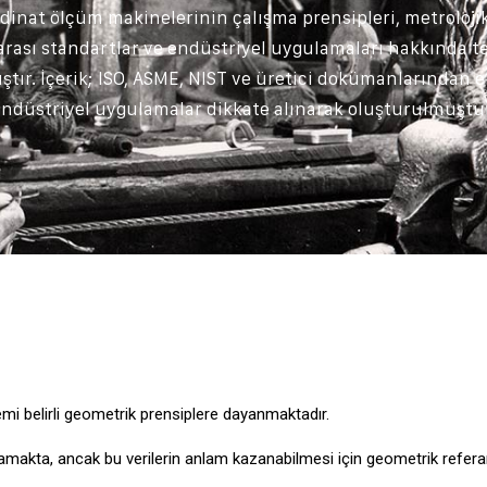
inat ölçüm makinelerinin çalışma prensipleri, metroloji
ararası standartlar ve endüstriyel uygulamaları hakkında t
tır. İçerik; ISO, ASME, NIST ve üretici dokümanlarından eld
endüstriyel uygulamalar dikkate alınarak oluşturulmuştur
emi belirli geometrik prensiplere dayanmaktadır.
amakta, ancak bu verilerin anlam kazanabilmesi için geometrik referan