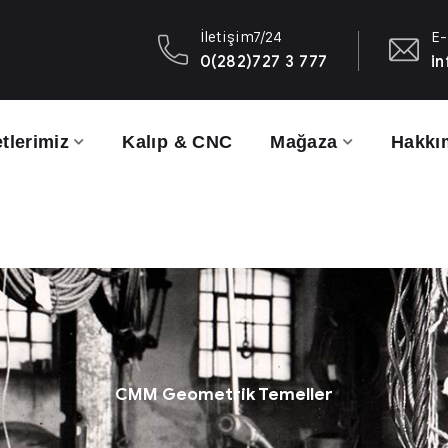
İletişim7/24
E-
0(282)727 3 777
in
tlerimiz
Kalıp & CNC
Mağaza
Hakkı
CMM Geometrik Temeller