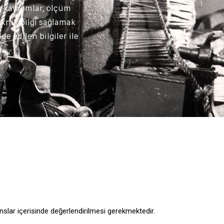
k kavramlar, ölçüm
eknik bilgi sağlamak
e edilen bilgiler ile
.
slar içerisinde değerlendirilmesi gerekmektedir.