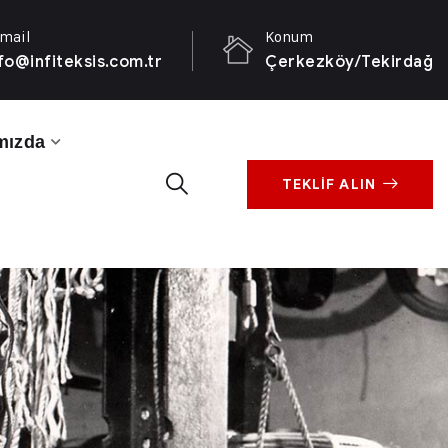
mail
Konum
fo@infiteksis.com.tr
Çerkezköy/Tekirdağ
mızda
TEKLİF ALIN