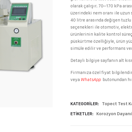
olarak çalışır. 70–170 kPa ara
üzerindeki nem oranı ile uzun sü
40 litre arasında değişen tuzlu
seçenekleri ile otomotiv, elek
ürünlerinin kalite kontrol süre
püskürtme özelliğiyle, ürün yü
simüle edilir ve performans veri
Detaylı bilgiye sayfanın alt kı
Firmanıza özel fiyat bilgilendi
veya
butonundan hızl
WhatsApp
KATEGORILER:
Topect Test Ka
ETIKETLER:
Korozyon Dayanıkl