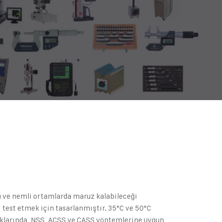
i
lu ve nemli ortamlarda maruz kalabileceği
ı test etmek için tasarlanmıştır. 35°C ve 50°C
klıklarında, NSS, ACSS ve CASS yöntemlerine uygun