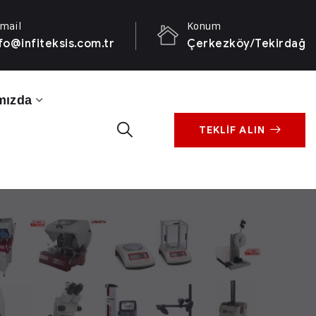
mail
Konum
fo@infiteksis.com.tr
Çerkezköy/Tekirdağ
mızda
TEKLİF ALIN