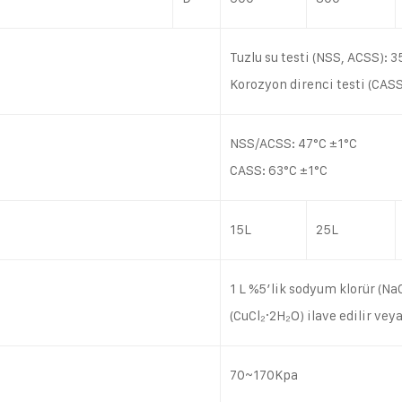
Tuzlu su testi (NSS, ACSS): 
Korozyon direnci testi (CASS
NSS/ACSS: 47°C ±1°C
CASS: 63°C ±1°C
15L
25L
1 L %5’lik sodyum klorür (NaC
u
(CuCl₂·2H₂O) ilave edilir vey
70~170Kpa