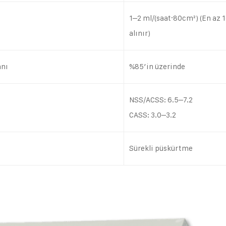
1–2 ml/(saat·80cm²) (En az 
alınır)
anı
%85’in üzerinde
NSS/ACSS: 6.5–7.2
CASS: 3.0–3.2
Sürekli püskürtme