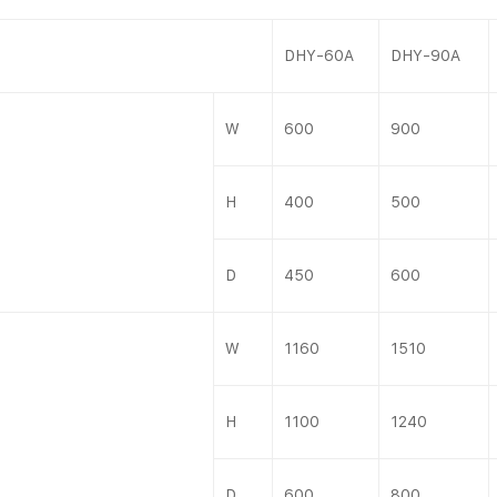
DHY-60A
DHY-90A
W
600
900
H
400
500
D
450
600
W
1160
1510
H
1100
1240
D
600
800