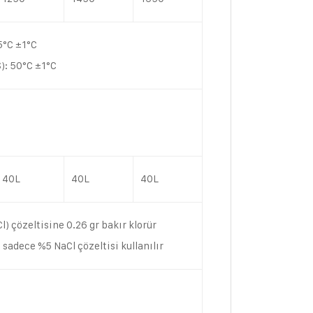
35°C ±1°C
): 50°C ±1°C
40L
40L
40L
l) çözeltisine 0.26 gr bakır klorür
a sadece %5 NaCl çözeltisi kullanılır