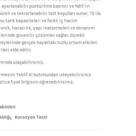
sı ayarlanabilir püskürtme basıncı ve %85’in
reli ve tekrarlanabilir test koşulları sunar. 15 ila
 su tank kapasiteleri ve farklı iç hacim
tronik, havacılık, yapı malzemeleri ve donanım
çlerinde güvenilir çözümler sağlar. Sürekli
zeylerinde gerçek hayattaki tuzlu ortam etkileri
leri elde edilir.
smında ulaşabilirsiniz.
rmesini Teklif Al butonundan isteyebilirsiniz
ıca fiyat bilgisini öğrenebilirsiniz.
binleri
ılığı
,
Korozyon Testi