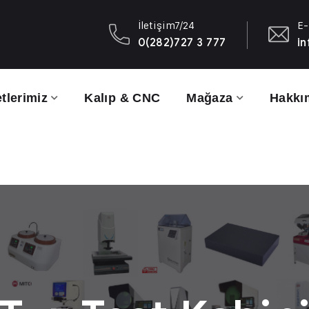
İletişim7/24
E-
0(282)727 3 777
in
tlerimiz
Kalıp & CNC
Mağaza
Hakkı