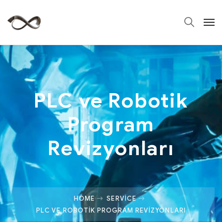
PLC ve Robotik
Program
Revizyonları
HOME
SERVICE
PLC VE ROBOTIK PROGRAM REVIZYONLARI