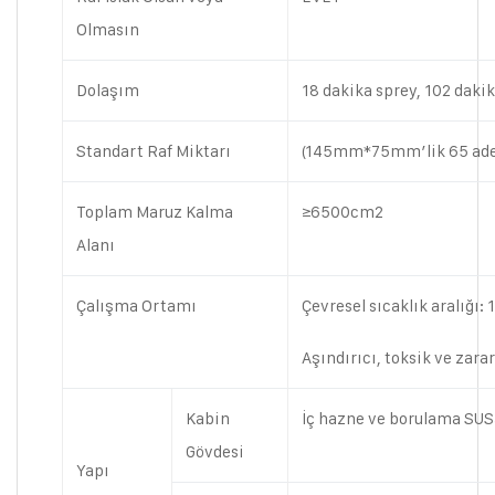
Olmasın
Dolaşım
18 dakika sprey, 102 dak
Standart Raf Miktarı
(145mm*75mm’lik 65 adet 
Toplam Maruz Kalma
≥6500cm2
Alanı
Çalışma Ortamı
Çevresel sıcaklık aralı
Aşındırıcı, toksik ve zara
Kabin
İç hazne ve borulama SUS
Gövdesi
Yapı