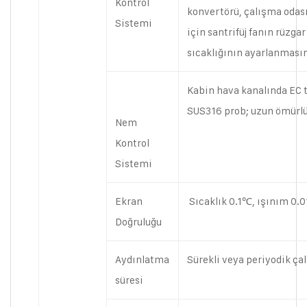
Kontrol
konvertörü, çalışma odas
Sistemi
için santrifüj fanın rüzga
sıcaklığının ayarlanmasın
Kabin hava kanalında EC 
SUS316 prob; uzun ömürlü,
Nem
Kontrol
Sistemi
Ekran
Sıcaklık 0.1℃, ışınım 0.
Doğruluğu
Aydınlatma
Sürekli veya periyodik ça
süresi