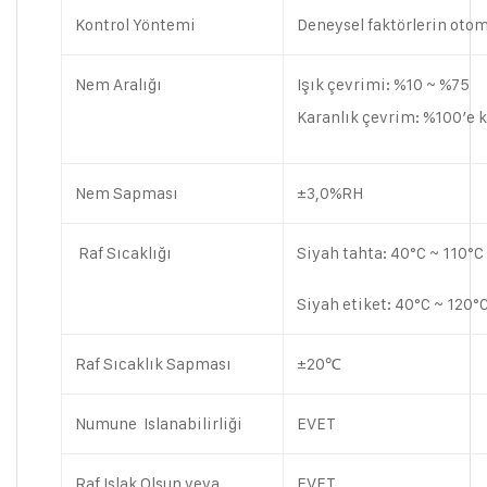
Kontrol Yöntemi
Deneysel faktörlerin otom
Nem Aralığı
Işık çevrimi: %10 ~ %75
Karanlık çevrim: %100’e 
Nem Sapması
±3,0%RH
Raf Sıcaklığı
Siyah tahta: 40°C ~ 110°C
Siyah etiket: 40°C ~ 120°
Raf Sıcaklık Sapması
±20℃
Numune Islanabilirliği
EVET
Raf Islak Olsun veya
EVET