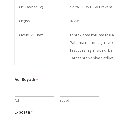
Güç Kaynağı(V)
Voltaj 380V±38V Frekans 
Güç(kW)
≤7kW
Güvenlik Cihazı
Topraklama koruma tesisa
Patlama motoru aşırı yük 
Test odası aşırı sıcaklık
Kara tahta ve siyah etike
Adı Soyadı
*
Ad
Soyad
A
E-posta
*
d