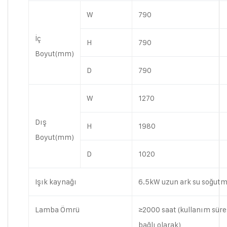
W
790
İç
H
790
Boyut(mm)
D
790
W
1270
Dış
H
1980
Boyut(mm)
D
1020
Işık kaynağı
6.5kW uzun ark su soğutma
Lamba Ömrü
≥2000 saat (kullanım süre
bağlı olarak)