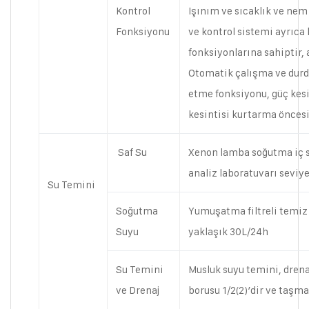
Kontrol
Işınım ve sıcaklık ve nem 
Fonksiyonu
ve kontrol sistemi ayrıca
fonksiyonlarına sahiptir, 
Otomatik çalışma ve durd
etme fonksiyonu, güç kesi
kesintisi kurtarma öncesi 
Saf Su
Xenon lamba soğutma iç s
analiz laboratuvarı seviye 
Su Temini
Soğutma
Yumuşatma filtreli temiz 
Suyu
yaklaşık 30L/24h
Su Temini
Musluk suyu temini, drenaj
ve Drenaj
borusu 1/2(2)’dir ve taşma