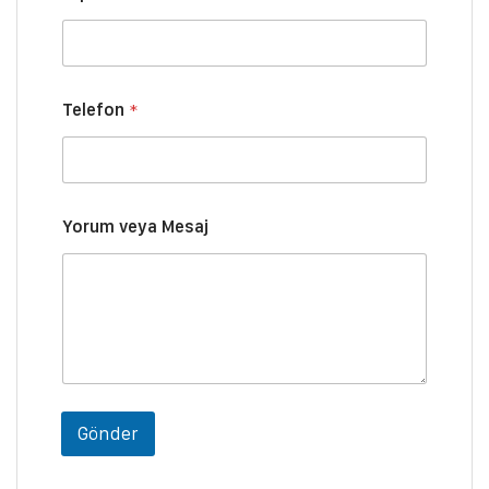
ı
A
d
ı
v
Telefon
*
e
y
a
Yorum veya Mesaj
Gönder