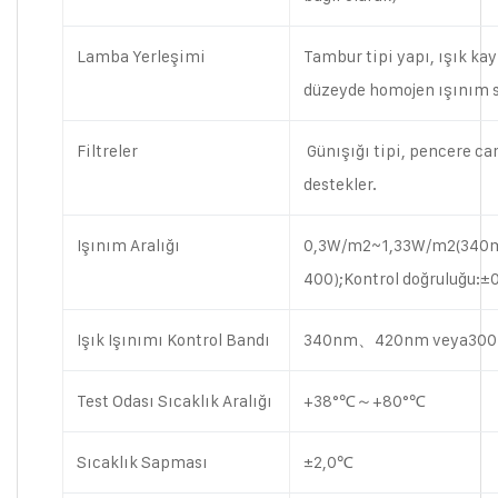
Lamba Yerleşimi
Tambur tipi yapı, ışık k
düzeyde homojen ışınım s
Filtreler
Günışığı tipi, pencere cam
destekler.
Işınım Aralığı
0,3W/m2~1,33W/m2(340
400);Kontrol doğruluğu:
Işık Işınımı Kontrol Bandı
340nm、420nm veya30
Test Odası Sıcaklık Aralığı
+38°℃～+80°℃
Sıcaklık Sapması
±2,0℃