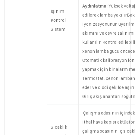
Yüksek voltaj
Aydınlatma:
Işınım
edilerek lamba yakılırBak
Kontrol
iyonizasyonunun uyarılm
Sistemi
akımını ve devre salınım
kullanılır. Kontrol edilebi
xenon lamba gücü önceden
Otomatik kalibrasyon fonk
yapmak için bir alarm mes
Termostat, xenon lambanı
eder ve ciddi şekilde aşır
Giriş akış anahtarı soğut
Çalışma odasının içindeki
ithal hava kapısı aktüatör
Sıcaklık
çalışma odasının iç sıcak