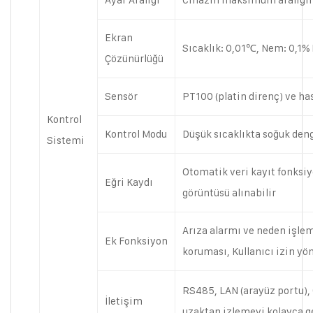
Ekran
Sıcaklık: 0,01℃, Nem: 0,1%
Çözünürlüğü
Sensör
PT100 (platin direnç) ve h
Kontrol
Kontrol Modu
Düşük sıcaklıkta soğuk den
Sistemi
Otomatik veri kayıt fonksiyo
Eğri Kaydı
görüntüsü alınabilir
Arıza alarmı ve neden işle
Ek Fonksiyon
koruması, Kullanıcı izin yö
RS485, LAN (arayüz portu), G
İletişim
uzaktan izlemeyi kolayca g