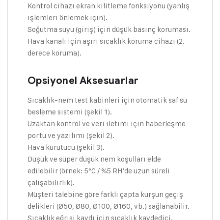
Kontrol cihazı ekran kilitleme fonksiyonu (yanlış
işlemleri önlemek için).
Soğutma suyu (giriş) için düşük basınç koruması.
Hava kanalı için aşırı sıcaklık koruma cihazı (2.
derece koruma).
Opsiyonel Aksesuarlar
Sıcaklık-nem test kabinleri için otomatik saf su
besleme sistemi (şekil 1).
Uzaktan kontrol ve veri iletimi için haberleşme
portu ve yazılımı (şekil 2).
Hava kurutucu (şekil 3).
Düşük ve süper düşük nem koşulları elde
edilebilir (örnek: 5°C / %5 RH’de uzun süreli
çalışabilirlik).
Müşteri talebine göre farklı çapta kurşun geçiş
delikleri (Ø50, Ø80, Ø100, Ø160, vb.) sağlanabilir.
Sıcaklık eğrisi kaydı için sıcaklık kaydedici.