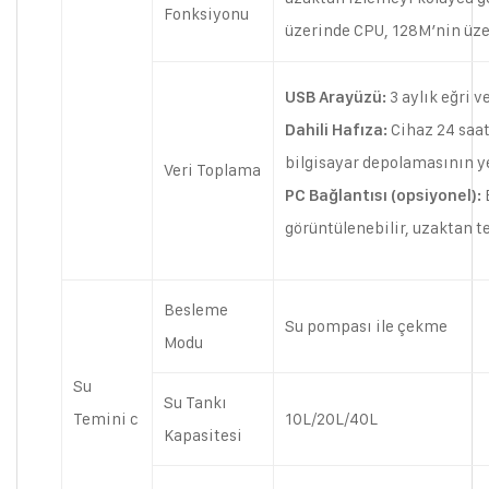
Fonksiyonu
üzerinde CPU, 128M’nin üzer
3 aylık eğri v
USB Arayüzü:
Cihaz 24 saat 
Dahili Hafıza:
bilgisayar depolamasının y
Veri Toplama
B
PC Bağlantısı (opsiyonel):
görüntülenebilir, uzaktan te
Besleme
Su pompası ile çekme
Modu
Su
Su Tankı
Temini c
10L/20L/40L
Kapasitesi