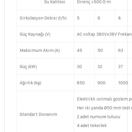
Su Kalitesi
Direnç >500 Ω·m
Sirkülasyon Debisi (t/h)
5
6
8
Güç Kaynağı (V)
AC voltajı 380V±38V Frekan
Maksimum Akım (A)
45
50
63
Güç (kW)
30
32
37
Ağırlık (kg)
850
900
1050
Elektrikli ısıtmalı gözlem 
Her iki yanda Ø50 mm test 
Standart Donanım
2 adet numune tutucu
4 adet tekerlek