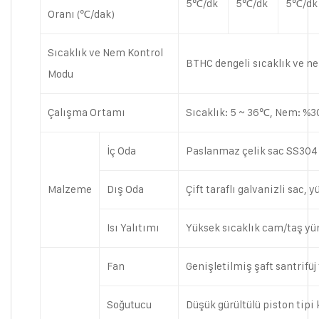
5℃/dk
5℃/dk
5℃/dk
Oranı (℃/dak)
Sıcaklık ve Nem Kontrol
BTHC dengeli sıcaklık ve n
Modu
Çalışma Ortamı
Sıcaklık: 5 ~ 36℃, Nem: %3
İç Oda
Paslanmaz çelik sac SS304
Malzeme
Dış Oda
Çift taraflı galvanizli sac, 
Isı Yalıtımı
Yüksek sıcaklık cam/taş yü
Fan
Genişletilmiş şaft santrifüj
Soğutucu
Düşük gürültülü piston tip