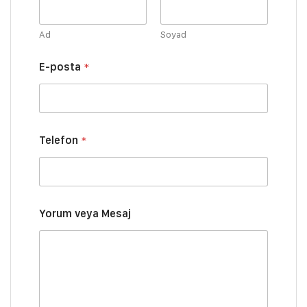
o
s
t
Ad
Soyad
a
S
E-posta
*
o
y
a
d
ı
S
Telefon
*
o
y
a
d
ı
Yorum veya Mesaj