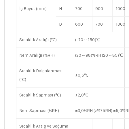
İç Boyut (mm)
H
700
900
1000
D
600
700
1000
Sıcaklık Aralığı (℃)
(-70～150)℃
Nem Aralığı (%RH)
(20～98)%RH (20～85)℃
Sıcaklık Dalgalanması
±0,5℃
(℃)
Sıcaklık Sapması (℃)
±2,0℃
Nem Sapması (%RH)
±3,0%RH (>%75RH) ±5,0%R
Sıcaklık Artış ve Soğuma