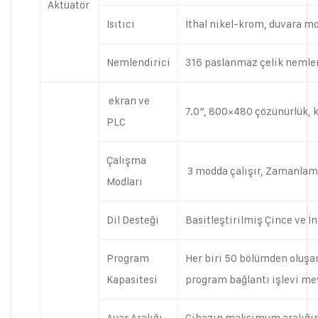
Aktüatör
Isıtıcı
İthal nikel-krom, duvara mo
Nemlendirici
316 paslanmaz çelik nemlend
ekran ve
7.0″, 800×480 çözünürlük, k
PLC
Çalışma
3 modda çalışır, Zamanlam
Modları
Dil Desteği
Basitleştirilmiş Çince ve İn
Program
Her biri 50 bölümden oluşa
Kapasitesi
program bağlantı işlevi me
Ayar Aralığı
Cihazın maksimum aralığına