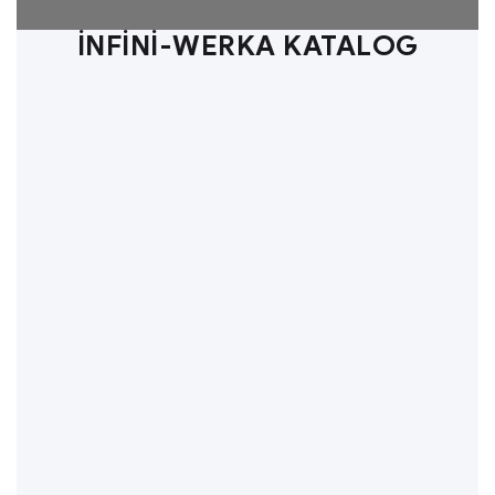
DearFlip: Loading PDF 34% ...
İNFİNİ-WERKA KATALOG