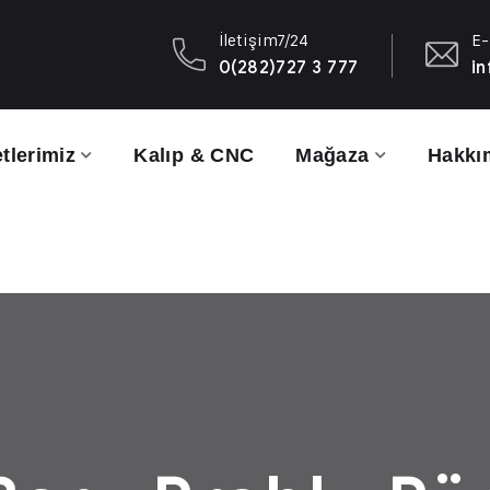
İletişim7/24
E-
0(282)727 3 777
in
tlerimiz
Kalıp & CNC
Mağaza
Hakkı