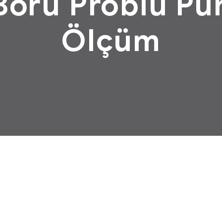
Boru Problu Pü
Ölçüm