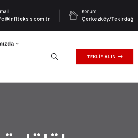
mail
Konum
fo@infiteksis.com.tr
Çerkezköy/Tekirdağ
mızda
TEKLİF ALIN