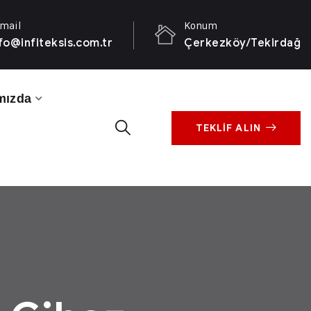
mail
Konum
fo@infiteksis.com.tr
Çerkezköy/Tekirdağ
mızda
TEKLİF ALIN