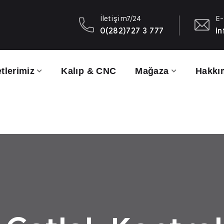
İletişim7/24
E-
0(282)727 3 777
in
tlerimiz
Kalıp & CNC
Mağaza
Hakkı