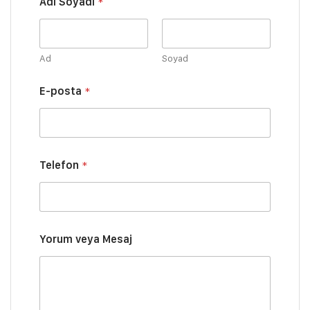
Adı Soyadı
*
Ad
Soyad
*
E-posta
*
Y
o
r
u
m
T
Telefon
*
e
l
e
f
o
n
Yorum veya Mesaj