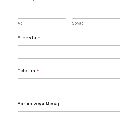
Ad
Soyad
E
E-posta
*
-
p
o
s
t
a
Telefon
*
S
o
y
a
d
ı
Yorum veya Mesaj
*