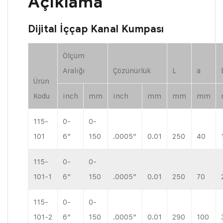
Açıklama
Dijital İççap Kanal Kumpası
Ölçüm
Aralığı
Çözünürlük
L
a
Ürün
Kodu
inch
mm
inch
mm
mm
mm
115-
0-
0-
101
6″
150
.0005″
0.01
250
40
115-
0-
0-
101-1
6″
150
.0005″
0.01
250
70
115-
0-
0-
101-2
6″
150
.0005″
0.01
290
100