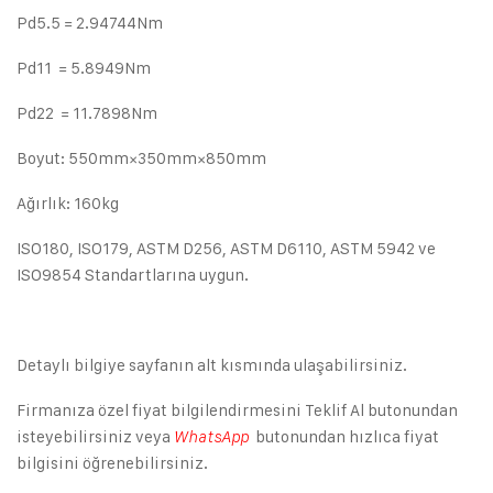
Pd5.5 = 2.94744Nm
Pd11 = 5.8949Nm
Pd22 = 11.7898Nm
Boyut: 550mm×350mm×850mm
Ağırlık: 160kg
ISO180, ISO179, ASTM D256, ASTM D6110, ASTM 5942 ve
ISO9854 Standartlarına uygun.
Detaylı bilgiye sayfanın alt kısmında ulaşabilirsiniz.
Firmanıza özel fiyat bilgilendirmesini Teklif Al butonundan
isteyebilirsiniz veya
butonundan hızlıca fiyat
WhatsApp
bilgisini öğrenebilirsiniz.