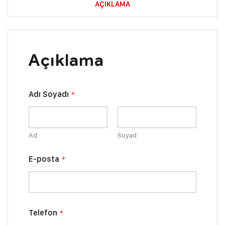
AÇIKLAMA
Açıklama
Adı Soyadı
*
Ad
Soyad
T
E-posta
*
e
l
e
f
o
n
Telefon
*
Y