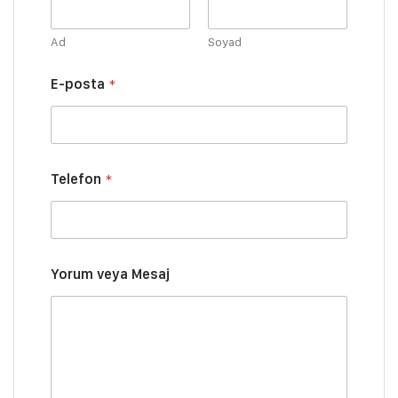
Ad
Soyad
Y
E-posta
*
o
r
u
m
*
*
Telefon
*
Yorum veya Mesaj