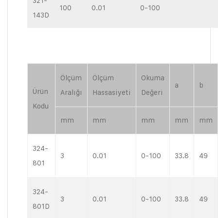
321-
100
0.01
0-100
143D
Ölçüm
Ölçüm
Okuma
a
b
Ürün
Aralığı
Hassasiyeti
Değeri
Kodu
mm
mm
mm
mm
mm
324-
3
0.01
0-100
33.8
49
801
324-
3
0.01
0-100
33.8
49
801D