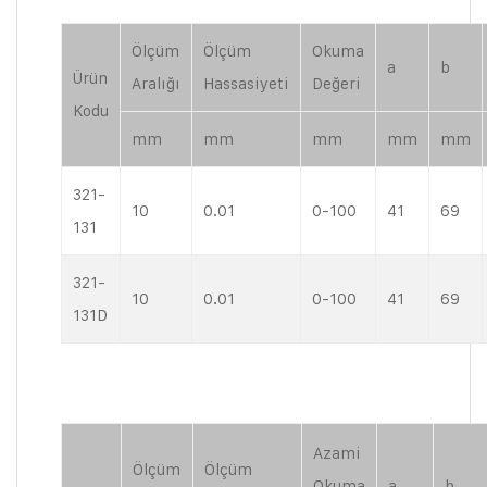
Ölçüm
Ölçüm
Okuma
a
b
Ürün
Aralığı
Hassasiyeti
Değeri
Kodu
mm
mm
mm
mm
mm
321-
10
0.01
0-100
41
69
131
321-
10
0.01
0-100
41
69
131D
Azami
Ölçüm
Ölçüm
Okuma
a
b