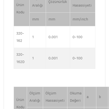
Çözünürlük
Ürün
Aralığı
Hasassiyeti
Kodu
mm
mm
mm/inch
320-
1
0.001
0-100
162
320-
1
0.001
0-100
162D
Ölçüm
Ölçüm
Okuma
a
b
Ürün
Aralığı
Hassasiyeti
Değeri
Kodu