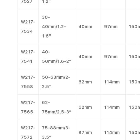
7527
1.2″
30-
W217-
40mm/1.2-
40mm
97mm
150
7534
1.6″
W217-
40-
40mm
97mm
150
7541
50mm/1.6-2″
W217-
50-63mm/2-
62mm
114mm
150
7558
2.5″
W217-
62-
62mm
114mm
150
7565
75mm/2.5-3″
W217-
75-88mm/3-
87mm
114mm
150
7572
3.5″