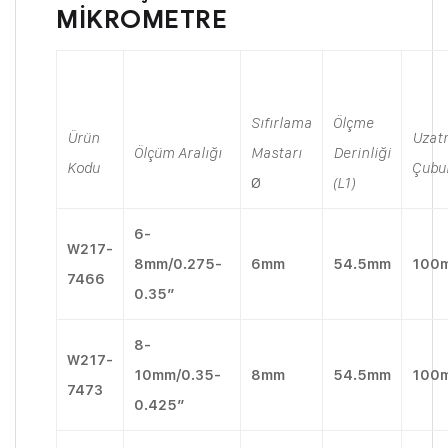
MİKROMETRE
Sıfırlama
Ölçme
Ürün
Uzat
Ölçüm Aralığı
Mastarı
Derinliği
Kodu
Çubuk
Ø
(L1)
6-
W217-
8mm/0.275-
6mm
54.5mm
100
7466
0.35″
8-
W217-
10mm/0.35-
8mm
54.5mm
100
7473
0.425″