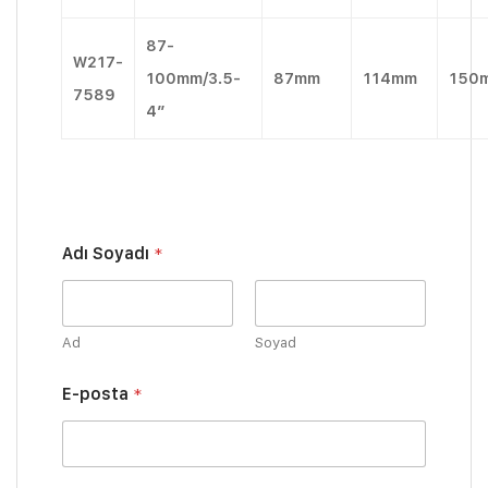
87-
W217-
100mm/3.5-
87mm
114mm
150
7589
4″
Adı Soyadı
*
Ad
Soyad
E-posta
*