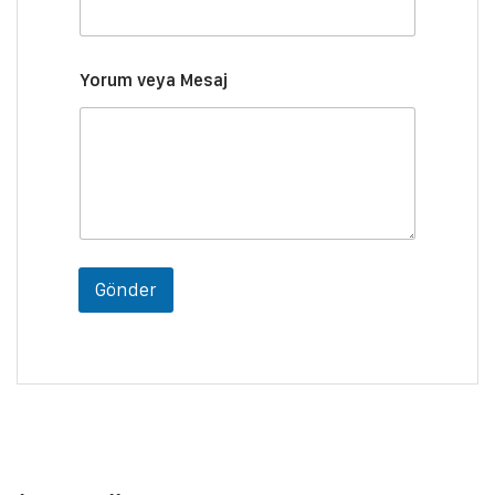
a
j
*
Yorum veya Mesaj
Gönder