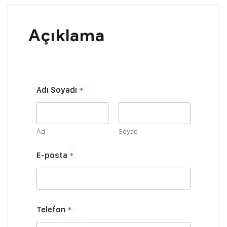
Açıklama
Adı Soyadı
*
Ad
Soyad
S
E-posta
*
o
y
a
d
ı
M
Telefon
*
e
s