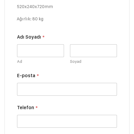
520x240x720mm
Ağırlık: 80 kg
Adı Soyadı
*
Ad
Soyad
E-posta
*
Y
Telefon
*
o
r
u
m
S