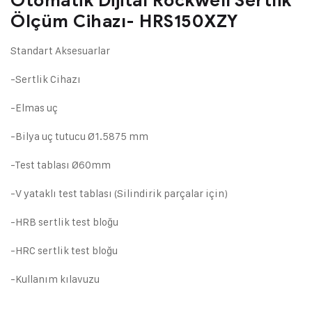
Otomatik Dijital Rockwell Sertlik
Ölçüm Cihazı- HRS150XZY
Standart Aksesuarlar
-Sertlik Cihazı
-Elmas uç
-Bilya uç tutucu Ø1.5875 mm
-Test tablası Ø60mm
-V yataklı test tablası (Silindirik parçalar için)
-HRB sertlik test bloğu
-HRC sertlik test bloğu
-Kullanım kılavuzu