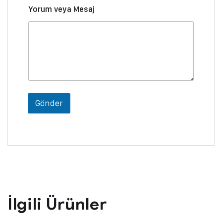
o
Yorum veya Mesaj
y
a
d
ı
S
o
y
a
d
ı
Gönder
İlgili Ürünler