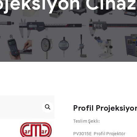
ojeksiyon Ciha
Profil Projeksiyo
Teslim Şekli:
PV3015E Profil Projektör