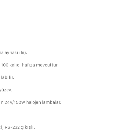
a aynası ile).
 100 kalıcı hafıza mevcuttur.
labilir.
yüzey.
in 24V/150W halojen lambalar.
i, RS-232 çıkışlı.