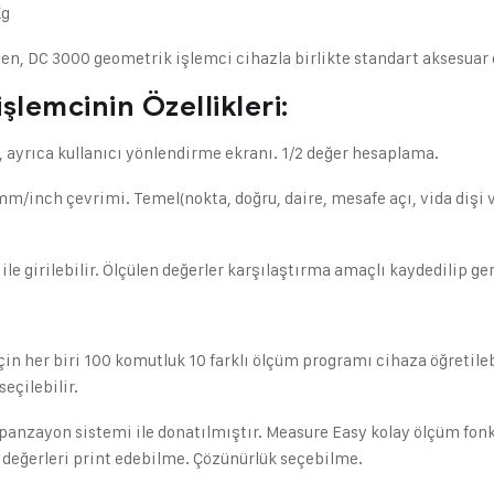
Kg
n, DC 3000 geometrik işlemci cihazla birlikte standart aksesuar o
mcinin Özellikleri:
ri, ayrıca kullanıcı yönlendirme ekranı. 1/2 değer hesaplama.
, mm/inch çevrimi. Temel(nokta, doğru, daire, mesafe açı, vida dişi
le girilebilir. Ölçülen değerler karşılaştırma amaçlı kaydedilip ger
çin her biri 100 komutluk 10 farklı ölçüm programı cihaza öğretileb
eçilebilir.
mpanzayon sistemi ile donatılmıştır. Measure Easy kolay ölçüm fon
 değerleri print edebilme. Çözünürlük seçebilme.