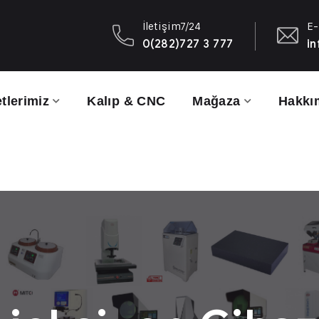
İletişim7/24
E-
0(282)727 3 777
in
tlerimiz
Kalıp & CNC
Mağaza
Hakkı