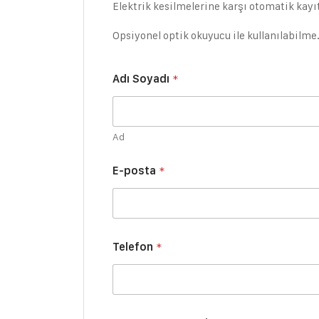
Elektrik kesilmelerine karşı otomatik kayıt
Opsiyonel optik okuyucu ile kullanılabilme
S
Adı Soyadı
*
o
y
a
d
ı
Ad
S
o
E-posta
*
y
a
d
ı
S
o
Telefon
*
y
a
d
ı