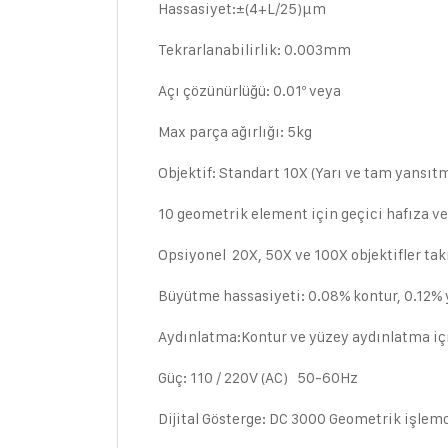
Hassasiyet:±(4+L/25)µm
Tekrarlanabilirlik: 0.003mm
Açı çözünürlüğü: 0.01º veya
Max parça ağırlığı: 5kg
Objektif: Standart 10X (Yarı ve tam yansıtm
10 geometrik element için geçici hafıza ve
Opsiyonel 20X, 50X ve 100X objektifler takı
Büyütme hassasiyeti: 0.08% kontur, 0.12% 
Aydınlatma:Kontur ve yüzey aydınlatma iç
Güç: 110 / 220V (AC) 50-60Hz
Dijital Gösterge: DC 3000 Geometrik işlemc