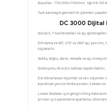
Boyutlar: 770×550×1100mm, Ağırlık:130 
Tüm karmaşık geometrik işlemleri yapabile
DC 3000 Dijital işle
Dijital X, Y koordinatları ve açı göstergele
Sıfırlama ve 90º, 270º ve 360º açı çevrimi
ölçülebilir.
Nokta, doğru, daire, mesafe ve açı önseçim i
fonksiyonu ile orijin noktası kaydırılabilir.
Sık tekrarlanan ölçümler ve seri ölçümler i
koordinat çevrim fonksiyonları.3 eksen ön s
Linear Skalalar için geliştirilmiş hata ko
printer için parametre ayarlama. İstenilen