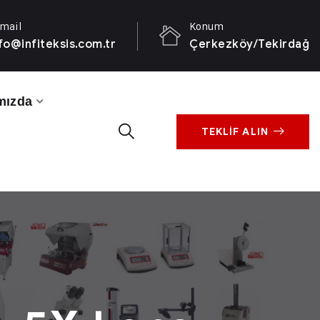
mail
Konum
fo@infiteksis.com.tr
Çerkezköy/Tekirdağ
mızda
TEKLİF ALIN