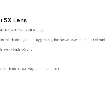
zı 5X Lens
il Projektör – 5X MERCEKLİ
eksenlerinde ölçümüne uygun, dik, hassas ve 360º dönebililir ekranl
da aynı yönde görünür
enlerinde hassas veya hızlı ilerleme)