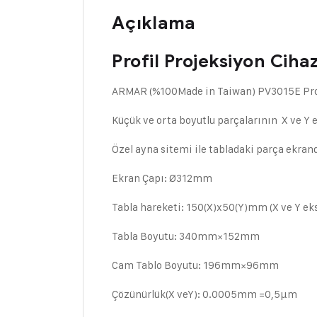
Açıklama
Profil Projeksiyon Ciha
ARMAR (%100Made in Taiwan) PV3015E Prof
Küçük ve orta boyutlu parçalarının X ve Y 
Özel ayna sitemi ile tabladaki parça ekran
Ekran Çapı: Ø312mm
Tabla hareketi: 150(X)x50(Y)mm (X ve Y eks
Tabla Boyutu: 340mm×152mm
Cam Tablo Boyutu: 196mm×96mm
Çözünürlük(X veY): 0.0005mm =0,5µm