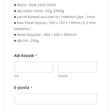
■ Motor : 60W 220V 50HZ
■ ağırlıkları Kütle : 50g-2500g
■ yarım küresel ucu olan bir indentor Çapı : 1mm
■ Max Panel boyutu : 100 × 150 × 1.6mm ( 0.3 mm
kaplama )
■ Genel boyutlar : 380 × 300 × 180mm
■ Ağırlık : 25kg
Adı Soyadı
*
Ad
Soyad
T
E-posta
*
e
l
e
f
o