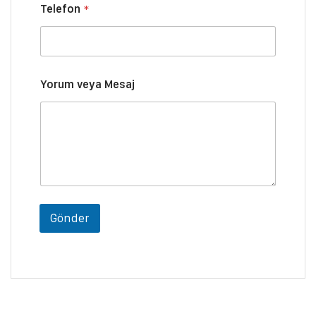
n
Telefon
*
A
d
ı
v
e
y
Yorum veya Mesaj
a
Gönder