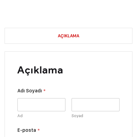
AÇIKLAMA
Açıklama
Y
Adı Soyadı
*
o
r
u
m
E
Ad
Soyad
-
p
E-posta
*
o