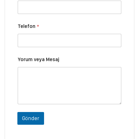
s
t
a
*
Telefon
*
Yorum veya Mesaj
Gönder