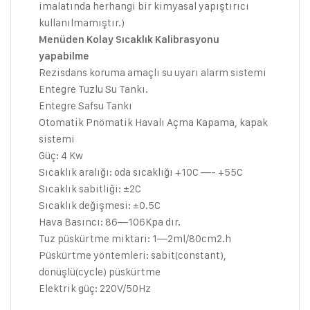
imalatında herhangi bir kimyasal yapıştırıcı
kullanılmamıştır.)
Menüden Kolay Sıcaklık Kalibrasyonu
yapabilme
Rezisdans koruma amaçlı su uyarı alarm sistemi
Entegre Tuzlu Su Tankı.
Entegre Safsu Tankı
Otomatik Pnömatik Havalı Açma Kapama, kapak
sistemi
Güç: 4 Kw
Sıcaklık aralığı: oda sıcaklığı +10C —- +55C
Sıcaklık sabitliği: ±2C
Sıcaklık değişmesi: ±0.5C
Hava Basıncı: 86—106Kpa dır.
Tuz püskürtme miktari: 1—2ml/80cm2.h
Püskürtme yöntemleri: sabit(constant),
dönüşlü(cycle) püskürtme
Elektrik güç: 220V/50Hz