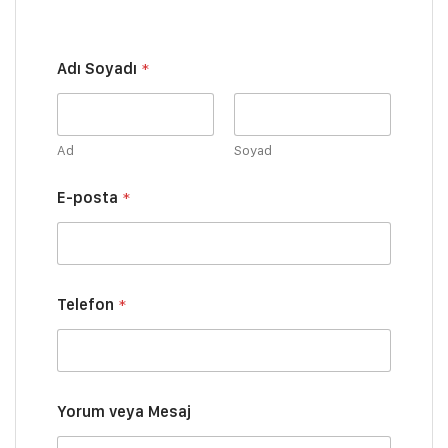
Adı Soyadı
*
Ad
Soyad
E-posta
*
*
Telefon
*
T
e
l
e
f
o
Yorum veya Mesaj
n
M