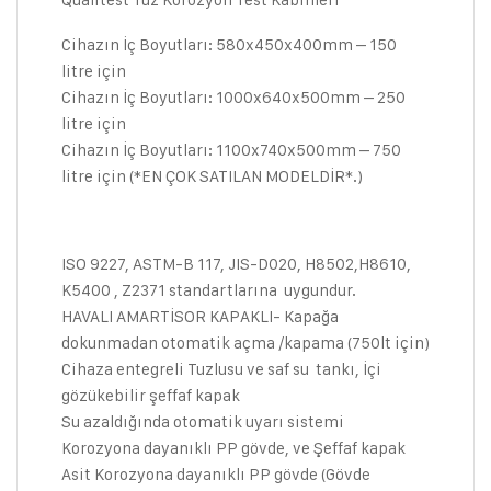
Cihazın İç Boyutları: 580x450x400mm – 150
litre için
Cihazın İç Boyutları: 1000x640x500mm – 250
litre için
Cihazın İç Boyutları: 1100x740x500mm – 750
litre için (*EN ÇOK SATILAN MODELDİR*.)
ISO 9227, ASTM-B 117, JIS-D020, H8502,H8610,
K5400 , Z2371 standartlarına uygundur.
HAVALI AMARTİSOR KAPAKLI- Kapağa
dokunmadan otomatik açma /kapama (750lt için)
Cihaza entegreli Tuzlusu ve saf su tankı, İçi
gözükebilir şeffaf kapak
Su azaldığında otomatik uyarı sistemi
Korozyona dayanıklı PP gövde, ve Şeffaf kapak
Asit Korozyona dayanıklı PP gövde (Gövde