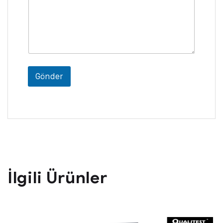
e
s
a
j
Gönder
İlgili Ürünler