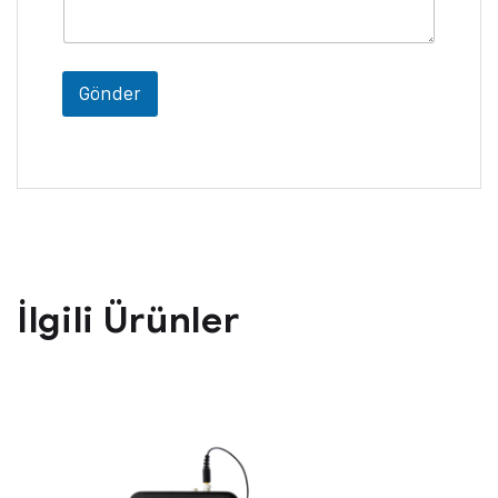
o
y
a
d
ı
Gönder
İlgili Ürünler