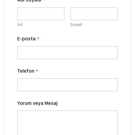
Ad
Soyad
E-posta
*
S
Telefon
*
o
y
a
d
ı
Y
Yorum veya Mesaj
o
r
u
m
S