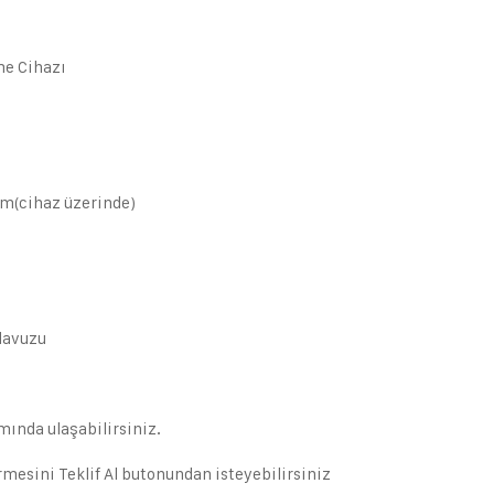
me Cihazı
mm(cihaz üzerinde)
ılavuzu
smında ulaşabilirsiniz.
rmesini Teklif Al butonundan isteyebilirsiniz