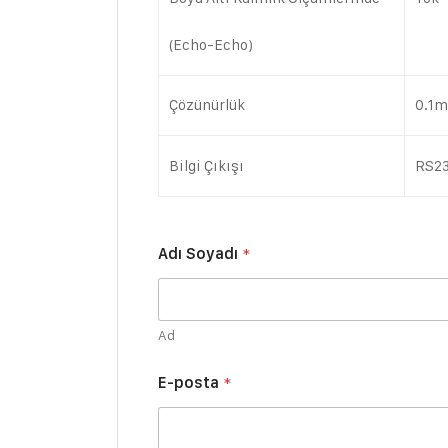
(Echo-Echo)
Çözünürlük
0.1
Bilgi Çıkışı
RS2
Adı Soyadı
*
Ad
v
E-posta
*
e
y
a
E