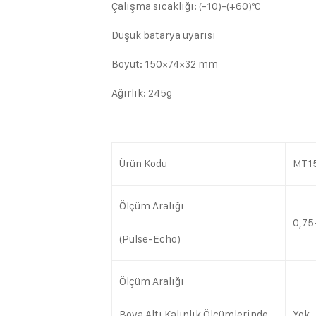
Çalışma sıcaklığı: (-10)-(+60)ºC
Düşük batarya uyarısı
Boyut: 150×74×32 mm
Ağırlık: 245g
Ürün Kodu
MT1
Ölçüm Aralığı
0,7
(Pulse-Echo)
Ölçüm Aralığı
Boya Altı Kalınlık Ölçümlerinde
Yok