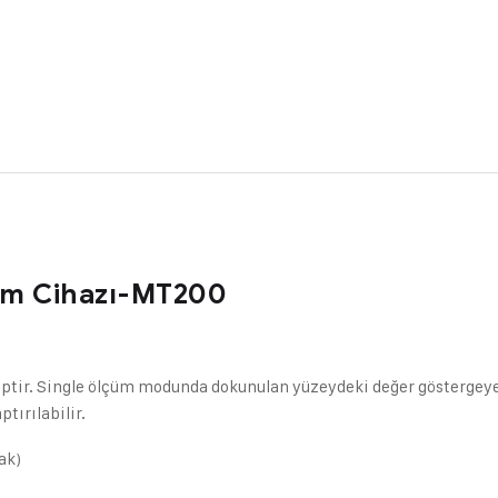
çüm Cihazı-MT200
ptir. Single ölçüm modunda dokunulan yüzeydeki değer göstergeye a
ırılabilir.
ak)