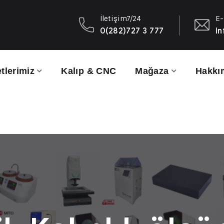
İletişim7/24
E-
0(282)727 3 777
in
tlerimiz
Kalıp & CNC
Mağaza
Hakkı