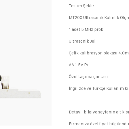
Teslim Şekli:
MT200 Ultrasonik Kalınlık Ölç
1 adet 5 MHz prob
Ultrasonik Jel
Çelik kalibrasyon plakası 4.0
AA 1.5V Pil
Özel taşıma çantası
İngilizce ve Türkçe Kullanım k
Detaylı bilgiye sayfanın alt kı
Firmanıza özel fiyat bilgilendi