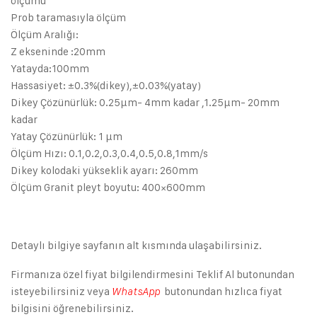
ölçümü
Prob taramasıyla ölçüm
Ölçüm Aralığı:
Z ekseninde :20mm
Yatayda:100mm
Hassasiyet: ±0.3%(dikey),±0.03%(yatay)
Dikey Çözünürlük: 0.25μm- 4mm kadar ,1.25μm- 20mm
kadar
Yatay Çözünürlük: 1 μm
Ölçüm Hızı: 0.1,0.2,0.3,0.4,0.5,0.8,1mm/s
Dikey kolodaki yükseklik ayarı: 260mm
Ölçüm Granit pleyt boyutu: 400×600mm
Detaylı bilgiye sayfanın alt kısmında ulaşabilirsiniz.
Firmanıza özel fiyat bilgilendirmesini Teklif Al butonundan
isteyebilirsiniz veya
butonundan hızlıca fiyat
WhatsApp
bilgisini öğrenebilirsiniz.