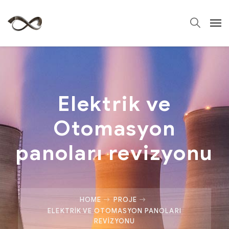
Elektrik ve
Otomasyon
panoları revizyonu
HOME
PROJE
ELEKTRIK VE OTOMASYON PANOLARI
REVIZYONU