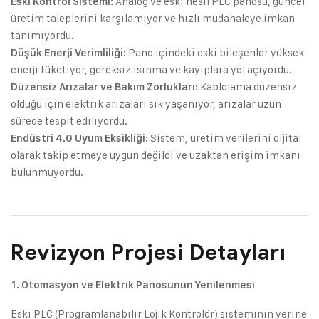
Analog ve eski nesil PLC panosu, güncel
Eski Kontrol Sistemi:
üretim taleplerini karşılamıyor ve hızlı müdahaleye imkan
tanımıyordu.
Pano içindeki eski bileşenler yüksek
Düşük Enerji Verimliliği:
enerji tüketiyor, gereksiz ısınma ve kayıplara yol açıyordu.
Kablolama düzensiz
Düzensiz Arızalar ve Bakım Zorlukları:
olduğu için elektrik arızaları sık yaşanıyor, arızalar uzun
sürede tespit ediliyordu.
Sistem, üretim verilerini dijital
Endüstri 4.0 Uyum Eksikliği:
olarak takip etmeye uygun değildi ve uzaktan erişim imkanı
bulunmuyordu.
Revizyon Projesi Detayları
1. Otomasyon ve Elektrik Panosunun Yenilenmesi
Eski PLC (Programlanabilir Lojik Kontrolör) sisteminin yerine