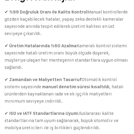
✔
Manuel kontrollerde
%99 Doğruluk Oranı ile Kalite Kontrol
gözden kaçabilecek hatalar, yapay zeka destekli kameralar
sayesinde anında tespit edilerek üretim kalitesi en üst
seviyeye çıkarıldı.
✔
Kameralı kontrol sistemi
Üretim Hatalarında %60 Azalma
sayesinde hatalı üretim oranı büyük ölçüde düşerek,
müşteriye ulaşan her menteşenin standartlara uygun olması
sağlandı.
✔
Otomatik kontrol
Zamandan ve Maliyetten Tasarruf
sistemi sayesinde
, hatalı
manuel denetim süresi kısaltıldı
ürünlerden kaynaklanan iade ve ek işçilik maliyetleri
minimum seviyeye indirildi.
✔
Uluslararası kalite
ISO ve IATF Standartlarına Uyum
standartlarına tam uyum sağlanarak, büyük otomotiv ve
mobilya üreticileri ile iş birlikleri güçlendirildi.