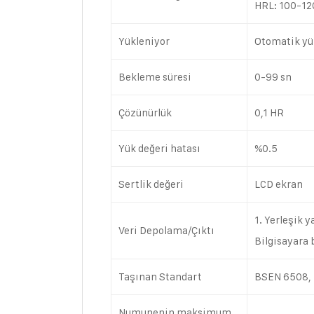
HRL: 100-12
Yükleniyor
Otomatik yü
Bekleme süresi
0-99 sn
Çözünürlük
0,1 HR
Yük değeri hatası
%0.5
Sertlik değeri
LCD ekran
1. Yerleşik 
Veri Depolama/Çıktı
Bilgisayara 
Taşınan Standart
BSEN 6508, 
Numunenin maksimum