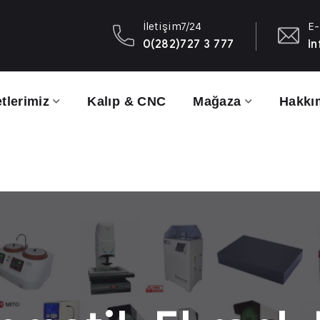
İletişim7/24
E-
0(282)727 3 777
in
tlerimiz
Kalıp & CNC
Mağaza
Hakkı