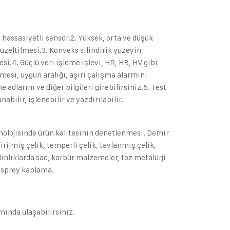
k hassasiyetli sensör.2. Yüksek, orta ve düşük
üzeltilmesi.3. Konveks silindirik yüzeyin
esi.4. Güçlü veri işleme işlevi, HR, HB, HV gibi
mesi, uygun aralığı, aşırı çalışma alarmını
 adlarını ve diğer bilgileri girebilirsiniz.5. Test
abilir, işlenebilir ve yazdırılabilir.
nolojisinde ürün kalitesinin denetlenmesi. Demir
irilmiş çelik, temperli çelik, tavlanmış çelik,
alınlıklarda sac, karbür malzemeler, toz metalürji
l sprey kaplama.
smında ulaşabilirsiniz.