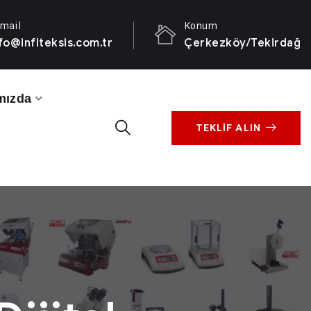
mail
Konum
fo@infiteksis.com.tr
Çerkezköy/Tekirdağ
mızda
TEKLİF ALIN