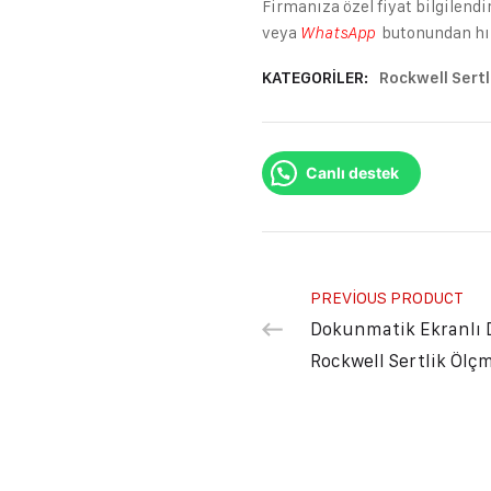
Firmanıza özel fiyat bilgilendi
veya
butonundan hızl
WhatsApp
KATEGORILER:
Rockwell Sertl
Canlı destek
PREVIOUS PRODUCT
Dokunmatik Ekranlı D
Rockwell Sertlik Ölç