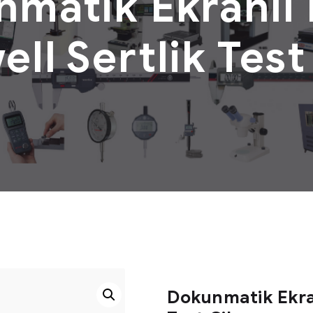
matik Ekranlı D
ll Sertlik Test
Dokunmatik Ekran