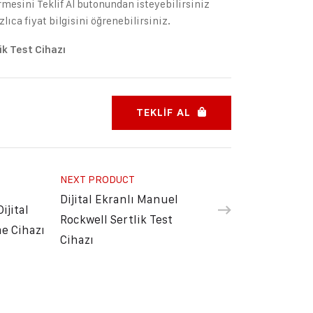
rmesini Teklif Al butonundan isteyebilirsiniz
ıca fiyat bilgisini öğrenebilirsiniz.
ik Test Cihazı
TEKLIF AL
NEXT PRODUCT
Dijital Ekranlı Manuel
ijital
Rockwell Sertlik Test
me Cihazı
Cihazı