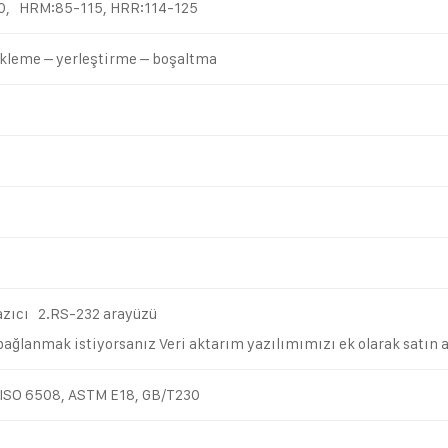
0, HRM:85-115, HRR:114-125
kleme – yerleştirme – boşaltma
yazıcı 2.RS-232 arayüzü
bağlanmak istiyorsanız Veri aktarım yazılımımızı ek olarak satın 
ISO 6508, ASTM E18, GB/T230