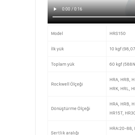
Model
HRS150
İlk yük
10 kgf (98,0
Toplam yük
60 kgf (588N
HRA, HRB, H
Rockwell Ölçeği
HRK, HRL, H
HRA, HRB, H
Dönüştürme Ölçeği
HR15T, HR30
HRA:20-88, 
Sertlik aralığı