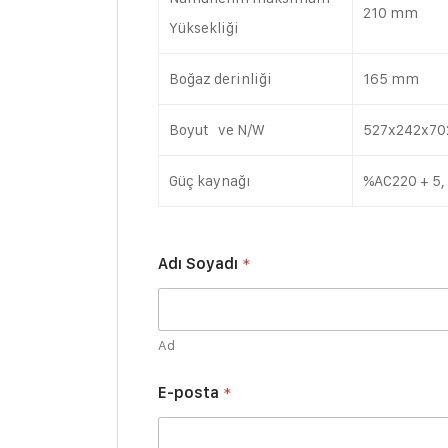
210 mm
Yüksekliği
Boğaz derinliği
165 mm
Boyut ve N/W
527x242x70
Güç kaynağı
%AC220 + 5,
Adı Soyadı
*
Ad
E-posta
*