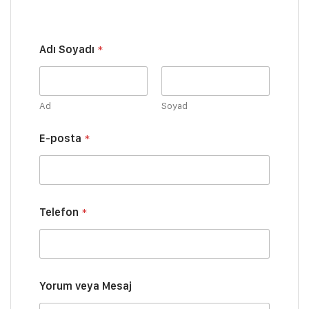
T
Adı Soyadı
*
e
l
e
f
o
Ad
Soyad
n
T
E-posta
*
e
l
e
f
o
n
Telefon
*
E
-
p
o
s
Yorum veya Mesaj
t
a