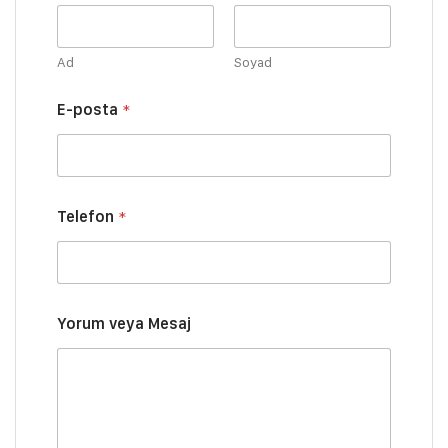
Ad
Soyad
E-posta
*
Telefon
*
S
Yorum veya Mesaj
o
y
a
d
ı
E
-